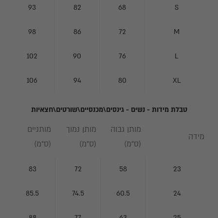
93
82
68
S
98
86
72
M
102
90
76
L
106
94
80
XL
טבלת מידות - נשים - גינסים\מכנסיים\שורטים\חצאיות
מותן גבוה
מותן נמוך
מותניים
מידה
(ס"מ)
(ס"מ)
(ס"מ)
83
72
58
23
85.5
74.5
60.5
24
88
77
63
25