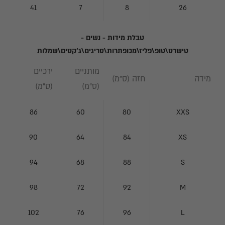
מ
41
7
8
26
ת
ה
טבלת מידות - נשים -
נ
טישרט\טופ\פליז\מכופתרות\סריגים\ג'קטים\שמלות
י
מותניים
ירכיים
ו
מידה
חזה (ס"מ)
(ס"מ)
(ס"מ)
ז
ל
86
60
80
XXS
ט
90
64
84
XS
ר
ש
94
68
88
S
ל
98
72
92
M
נ
ו
102
76
96
L