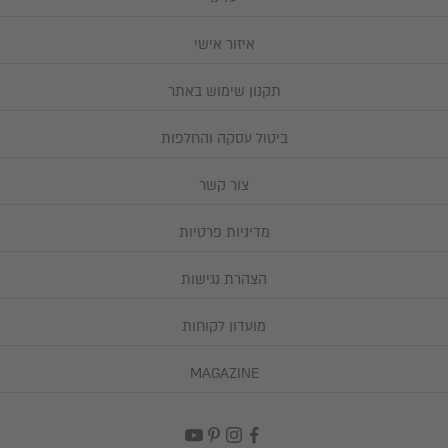
ם
מ
איזור אישי
ה
י
תקנון שימוש באתר
ת
ביטול עסקה והחלפות
ר
ה
צור קשר
ש
ל
מדיניות פרטיות
ה
ה
הצהרת נגישות
נ
ח
מועדון לקוחות
ה
MAGAZINE
ה
ר
א