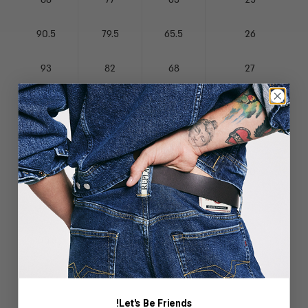
90.5
79.5
65.5
26
93
82
68
27
95.5
84.5
70.5
28
98
87
73
29
100.5
89.5
75.5
30
103
92
78
31
105.5
94.5
80.5
32
108
97
83
33
!Let's Be Friends