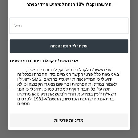
טבלת מידות - נשים -גינסים\מכנסיים\שורטים\חצאיות
הירשמו וקבלו 10% הנחה למימוש מיידי באתר
מותן גבוה
מותן נמוך
מותניים
מידה
(ס"מ)
(ס"מ)
(ס"מ)
84
73
59
0
שלחו לי קופון הנחה
88
77
63
1
אני מאשר/ת קבלת דיוורים ומבצעים
אני מאשר/ת לקבל דיוור שיווקי, לרבות דיוור ישיר,
93
82
68
2
באמצעות כלל פרטי הקשר המצויים בידי החברה ובכלל זה
דוא"ל ו- SMS. ידוע לי כי המידע אודותיי ייאסף בהתאם
לאמור במדיניות הפרטיות וברישום מאגרי הקבוצה וכי לא
98
87
73
3
חלה עלי כל חובה חוקית למסרו. כמו כן, ידוע לי כי הנני
רשאי/ת לעיין במידע אודותיי ולבקש את תיקונו או מחיקתו
בהתאם לחוק הגנת הפרטיות, התשמ"א-1981. לפרטים
102
91
77
4
נוספים
106.5
95.5
81.5
5
מדיניות פרטיות