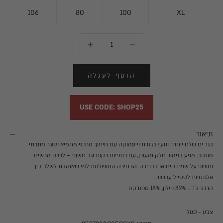
ו
ק
106
80
100
XL
ב
הקטנת הכמות
הקטנת הכמות
ל
ו
1
הוסף לעגלה
0
USE CODE: SHOP25
%
ה
תיאור
נ
בגד ים שלם ייחודי ונועז בגזרת וי עמוקה עם חיתוך מרכזי מחמיא וסוגר מתכתי
ח
מוזהב. מגיע בגימור חלק ומעודן, עם כתפיות דקות וגב חשוף – לשיק מרשים
וחושני על שפת הים או בבריכה. הבחירה המושלמת למי שאוהבת לשלב בין
ה
אלגנטיות לסטייל עכשווי.
!
הרכב בד: . 82% ניילון, 18% ספנדקס
1
צבע - סגול
0