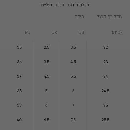
טבלת מידות - נשים - נעליים
גודל כף הרגל
מידה
(ס"מ)
US
UK
EU
ה
צ
35
2.5
3.5
22
ט
36
3.5
4.5
23
ר
פ
37
4.5
5.5
24
ו
ל
38
5
6
24.5
ר
39
6
7
25
ש
י
40
6.5
7.5
25.5