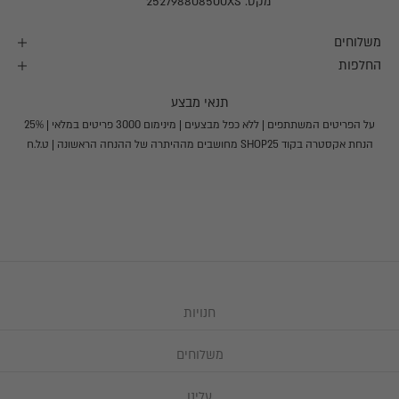
מקט: 252798808500XS
%
ה
משלוחים
נ
החלפות
ח
תנאי מבצע
ת
על הפריטים המשתתפים | ללא כפל מבצעים | מינימום 3000 פריטים במלאי | 25%
א
הנחת אקסטרה בקוד SHOP25 מחושבים מההיתרה של ההנחה הראשונה | ט.ל.ח
ק
ס
ט
ר
ה
מ
ח
חנויות
ו
ש
משלוחים
ב
י
עלינו